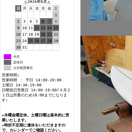
＜
2026年8月
＞
日
月
火
水
木
金
土
1
2
3
4
5
6
7
8
9
10
11
12
13
14
15
16
17
18
19
20
21
22
23
24
25
26
27
28
29
30
31
今日
定休日
土日祝営業日
営業時間）
営業時間 ： 平日 14:00-20:00
土曜日 14:30-19:00
日曜祝日営業日 14:00-19:00(４月２
１日は所要のため18:00までになりま
す）
★
木曜金曜定休。土曜日曜は基本的に営
業いたします。
★
時折不定期に連休をいただきますの
で、カレンダーでご確認ください。