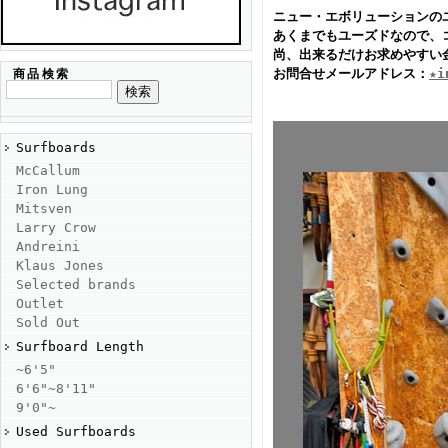
ニュー・エボリューションの
あくまでもユーズドなので、
尚、出来るだけお求めやすい
お問合せメールアドレス：
★i
商品検索
Surfboards
McCallum
Iron Lung
Mitsven
Larry Crow
Andreini
Klaus Jones
Selected brands
Outlet
Sold Out
Surfboard Length
~6'5"
6'6"~8'11"
9'0"~
Used Surfboards