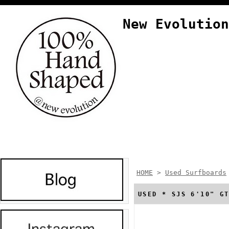
New Evolution
HOME
>
Used Surfboards
USED * SJS 6'10