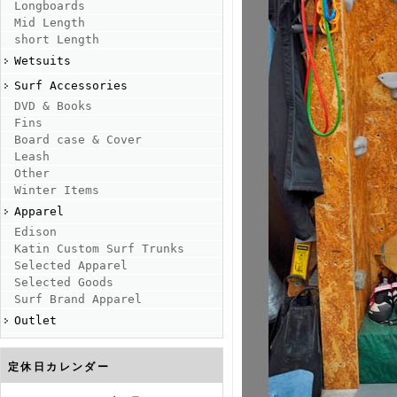
Longboards
Mid Length
short Length
Wetsuits
Surf Accessories
DVD & Books
Fins
Board case & Cover
Leash
Other
Winter Items
Apparel
Edison
Katin Custom Surf Trunks
Selected Apparel
Selected Goods
Surf Brand Apparel
Outlet
定休日カレンダー