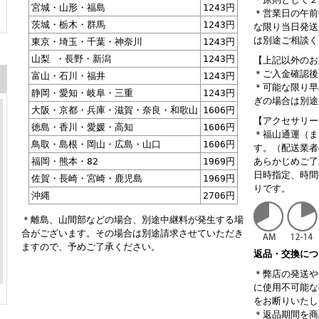
宮城・山形・福島
1243円
＊営業日の午前
茨城・栃木・群馬
1243円
な限り当日発送
は別途ご相談く
東京・埼玉・千葉・神奈川
1243円
山梨 ・長野・新潟
1243円
【上記以外のお
＊ご入金確認後
富山・石川・福井
1243円
＊可能な限り早
静岡・愛知・岐阜・三重
1243円
ぎの場合は別途
大阪・京都・兵庫・滋賀・奈良・和歌山
1606円
【アクセサリー
徳島・香川・愛媛・高知
1606円
＊福山通運（ま
鳥取・島根・岡山・広島・山口
1606円
す。（配送業者
福岡・熊本・82
1969円
あらかじめご了
日時指定、時間
佐賀・長崎・宮崎・鹿児島
1969円
りです。
沖縄
2706円
＊離島、山間部などの場合、別途中継料が発生する場
合がございます。その場合は別途請求させていただき
ますので、予めご了承ください。
返品・交換につ
＊弊店の発送や
に使用不可能な
をお断りいたし
＊返品期間を商