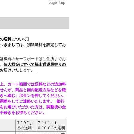
page top
の送料について】
つきましては、別途送料を設定してお
舗様宛のサーフボードはご住所までお
。
個人様宛はすべて福山通運最寄りの
てお届けいたします。
上、カート画面では送料などの追加料
せんが、商品と国内配送方法などを確
きへ進む」ボタンを押してください。
調整をしてご連絡いたします。 銀行
をお選びいただいた方は、調整後の金
お手続きをお待ちください。
７’０”ま
７’１”～１
での送料
０’００”の送料