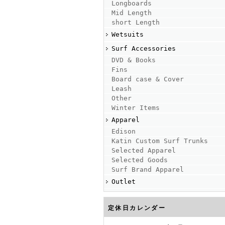
Longboards
Mid Length
short Length
Wetsuits
Surf Accessories
DVD & Books
Fins
Board case & Cover
Leash
Other
Winter Items
Apparel
Edison
Katin Custom Surf Trunks
Selected Apparel
Selected Goods
Surf Brand Apparel
Outlet
定休日カレンダー