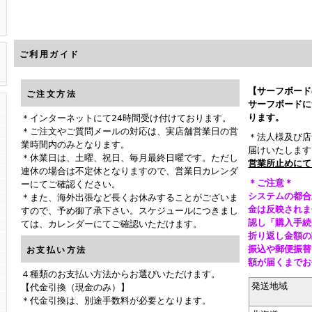
ご利用ガイド
【サーフボード
ご注文方法
サーフボードに
ります。
＊インターネットにて24時間受け付けております。
＊ご注文やご質問メールの対応は、実店舗営業日の営
＊法人様及び店
業時間内のみとなります。
届けいたします
＊休業日は、土曜、祝日、毎月最終日曜です。ただし
営業所止めに
連休の場合は不定休となりますので、営業日カレンダ
＊ご注意＊
ーにてご確認ください。
システムの都合
＊また、海外出張など長くお休みすることがございま
金は反映されま
すので、予め御了承下さい。スケジュールにつきまし
認し「購入手続
ては、カレンダーにてご確認いただけます。
折り返し金額の
振込や郵便振替
お支払い方法
額が届くまで
４種類のお支払い方法からお選びいただけます。
発送地域
【代金引換（現金のみ）】
＊代金引換は、別途手数料が必要となります。