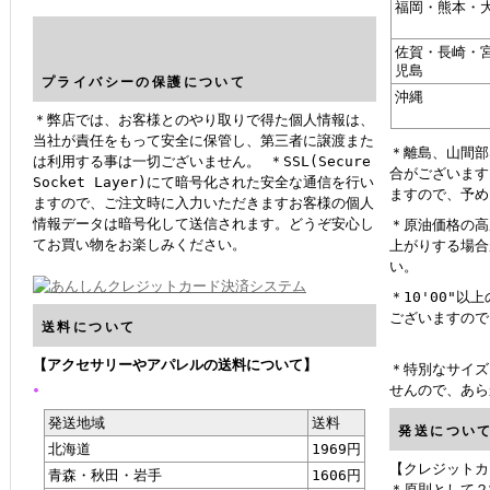
福岡・熊本・
佐賀・長崎・
児島
プライバシーの保護について
沖縄
＊弊店では、お客様とのやり取りで得た個人情報は、
当社が責任をもって安全に保管し、第三者に譲渡また
＊離島、山間部
は利用する事は一切ございません。 ＊SSL(Secure
合がございます
Socket Layer)にて暗号化された安全な通信を行い
ますので、予め
ますので、ご注文時に入力いただきますお客様の個人
情報データは暗号化して送信されます。どうぞ安心し
＊原油価格の高
てお買い物をお楽しみください。
上がりする場合
い。
＊10'00"
ございますので
送料について
【アクセサリーやアパレルの送料について】
＊特別なサイズ
。
せんので、あら
発送地域
送料
発送につい
北海道
1969円
【クレジットカ
青森・秋田・岩手
1606円
＊原則として２