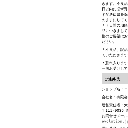
きます。不良品
日以内に必ず弊
ず配送伝票を保
のままにしてく
＊７日間の期限
品につきまして
換のご要望はお
ださい。
＊不良品、誤品
ていただきます
＊恐れ入ります
一切お受けして
ご連絡先
ショップ名：ニ
会社名：有限会
運営責任者：
〒111-003
お問合せメー
evolution.j