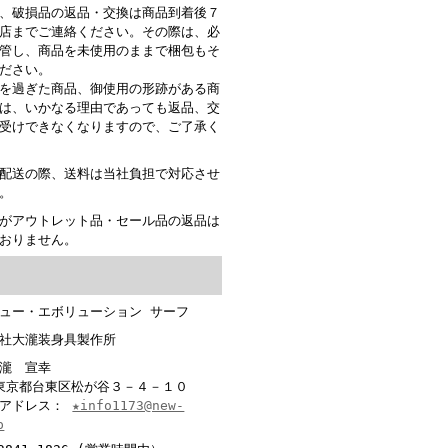
、破損品の返品・交換は商品到着後７
店までご連絡ください。その際は、必
管し、商品を未使用のままで梱包もそ
ださい。
を過ぎた商品、御使用の形跡がある商
は、いかなる理由であっても返品、交
受けできなくなりますので、ご了承く
配送の際、送料は当社負担で対応させ
。
がアウトレット品・セール品の返品は
おりません。
ュー・エボリューション サーフ
社大瀧装身具製作所
大瀧 宣幸
6 東京都台東区松が谷３－４－１０
ルアドレス：
★info1173@new-
p