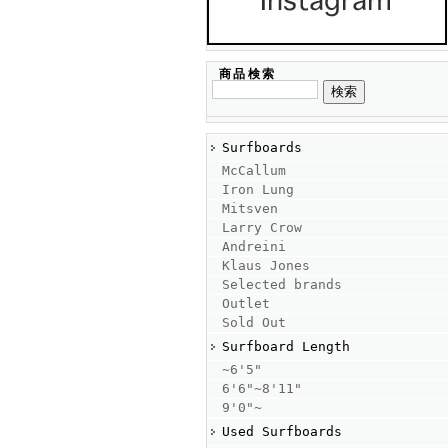
商品検索
Surfboards
McCallum
Iron Lung
Mitsven
Larry Crow
Andreini
Klaus Jones
Selected brands
Outlet
Sold Out
Surfboard Length
~6'5"
6'6"~8'11"
9'0"~
Used Surfboards