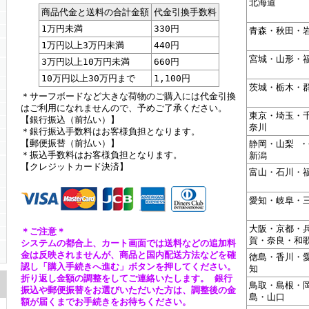
北海道
商品代金と送料の合計金額
代金引換手数料
1万円未満
330円
青森・秋田・
1万円以上3万円未満
440円
宮城・山形・
3万円以上10万円未満
660円
10万円以上30万円まで
1,100円
茨城・栃木・
＊サーフボードなど大きな荷物のご購入には代金引換
はご利用になれませんので、予めご了承ください。
東京・埼玉・
【銀行振込（前払い）】
奈川
＊銀行振込手数料はお客様負担となります。
【郵便振替（前払い）】
静岡・山梨 
＊振込手数料はお客様負担となります。
新潟
【クレジットカード決済】
富山・石川・
愛知・岐阜・
大阪・京都・
＊ご注意＊
賀・奈良・和
システムの都合上、カート画面では送料などの追加料
金は反映されませんが、商品と国内配送方法などを確
徳島・香川・
認し「購入手続きへ進む」ボタンを押してください。
知
折り返し金額の調整をしてご連絡いたします。 銀行
鳥取・島根・
振込や郵便振替をお選びいただいた方は、調整後の金
島・山口
額が届くまでお手続きをお待ちください。