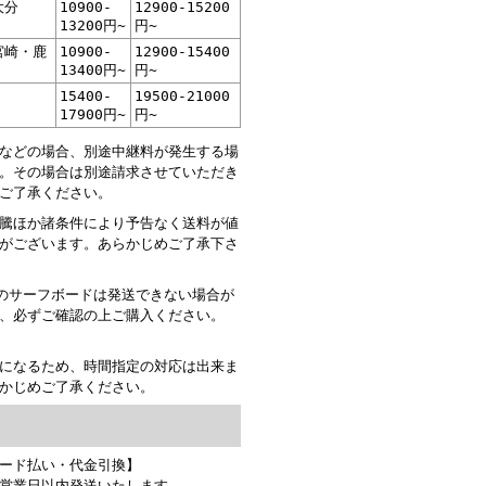
大分
10900-
12900-15200
13200円~
円~
宮崎・鹿
10900-
12900-15400
13400円~
円~
15400-
19500-21000
17900円~
円~
などの場合、別途中継料が発生する場
。その場合は別途請求させていただき
ご了承ください。
騰ほか諸条件により予告なく送料が値
がございます。あらかじめご了承下さ
以上のサーフボードは発送できない場合が
、必ずご確認の上ご購入ください。
になるため、時間指定の対応は出来ま
かじめご了承ください。
て
ード払い・代金引換】
営業日以内発送いたします。