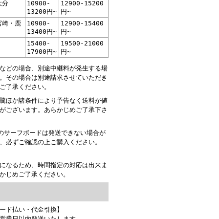
大分
10900-
12900-15200
13200円~
円~
宮崎・鹿
10900-
12900-15400
13400円~
円~
15400-
19500-21000
17900円~
円~
などの場合、別途中継料が発生する場
。その場合は別途請求させていただき
ご了承ください。
騰ほか諸条件により予告なく送料が値
がございます。あらかじめご了承下さ
以上のサーフボードは発送できない場合が
、必ずご確認の上ご購入ください。
になるため、時間指定の対応は出来ま
かじめご了承ください。
て
ード払い・代金引換】
営業日以内発送いたします。