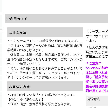
ご利用ガイド
【サーフボード
ご注文方法
サーフボードに
ります。
＊インターネットにて24時間受け付けております。
＊ご注文やご質問メールの対応は、実店舗営業日の営
＊法人様及び店
業時間内のみとなります。
届けいたします
＊休業日は、土曜、祝日、毎月最終日曜です。ただし
営業所止めに
連休の場合は不定休となりますので、営業日カレンダ
＊ご注意＊
ーにてご確認ください。
システムの都合
＊また、海外出張など長くお休みすることがございま
金は反映されま
すので、予め御了承下さい。スケジュールにつきまし
認し「購入手続
ては、カレンダーにてご確認いただけます。
折り返し金額の
振込や郵便振替
お支払い方法
額が届くまで
４種類のお支払い方法からお選びいただけます。
発送地域
【代金引換（現金のみ）】
＊代金引換は、別途手数料が必要となります。