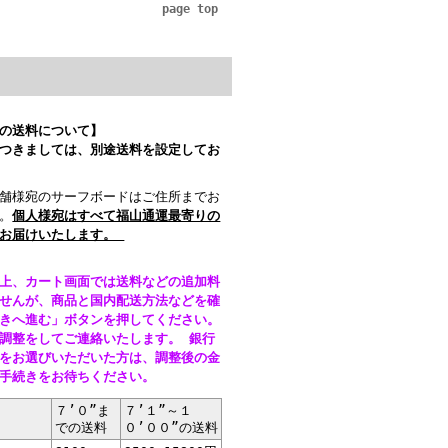
page top
の送料について】
つきましては、別途送料を設定してお
舗様宛のサーフボードはご住所までお
。
個人様宛はすべて福山通運最寄りの
てお届けいたします。
上、カート画面では送料などの追加料
せんが、商品と国内配送方法などを確
きへ進む」ボタンを押してください。
調整をしてご連絡いたします。 銀行
をお選びいただいた方は、調整後の金
お手続きをお待ちください。
７’０”ま
７’１”～１
での送料
０’００”の送料