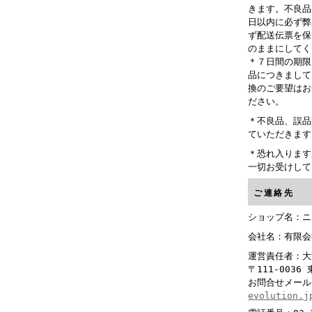
きます。不良品
日以内に必ず弊
ず配送伝票を保
のままにしてく
＊７日間の期限
品につきまして
換のご要望はお
ださい。
＊不良品、誤品
ていただきます
＊恐れ入ります
一切お受けして
ご連絡先
ショップ名：ニ
会社名：有限会
運営責任者：
〒111-003
お問合せメー
evolution.j