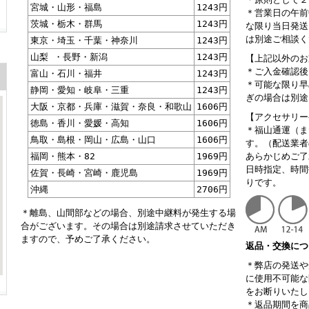
宮城・山形・福島
1243円
＊営業日の午前
茨城・栃木・群馬
1243円
な限り当日発送
は別途ご相談く
東京・埼玉・千葉・神奈川
1243円
山梨 ・長野・新潟
1243円
【上記以外のお
＊ご入金確認後
富山・石川・福井
1243円
＊可能な限り早
静岡・愛知・岐阜・三重
1243円
ぎの場合は別途
大阪・京都・兵庫・滋賀・奈良・和歌山
1606円
【アクセサリー
徳島・香川・愛媛・高知
1606円
＊福山通運（ま
鳥取・島根・岡山・広島・山口
1606円
す。（配送業者
福岡・熊本・82
1969円
あらかじめご了
日時指定、時間
佐賀・長崎・宮崎・鹿児島
1969円
りです。
沖縄
2706円
＊離島、山間部などの場合、別途中継料が発生する場
合がございます。その場合は別途請求させていただき
ますので、予めご了承ください。
返品・交換につ
＊弊店の発送や
に使用不可能な
をお断りいたし
＊返品期間を商