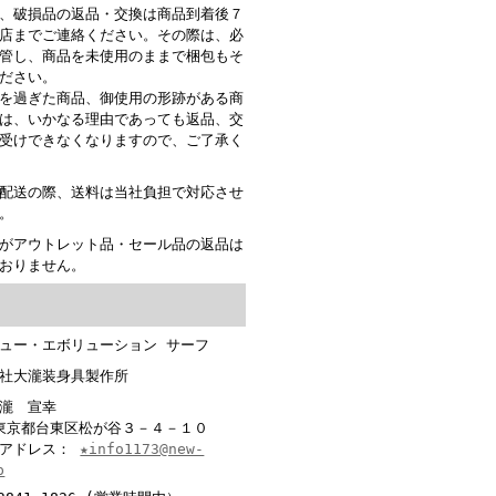
、破損品の返品・交換は商品到着後７
店までご連絡ください。その際は、必
管し、商品を未使用のままで梱包もそ
ださい。
を過ぎた商品、御使用の形跡がある商
は、いかなる理由であっても返品、交
受けできなくなりますので、ご了承く
配送の際、送料は当社負担で対応させ
。
がアウトレット品・セール品の返品は
おりません。
ュー・エボリューション サーフ
社大瀧装身具製作所
大瀧 宣幸
6 東京都台東区松が谷３－４－１０
ルアドレス：
★info1173@new-
p