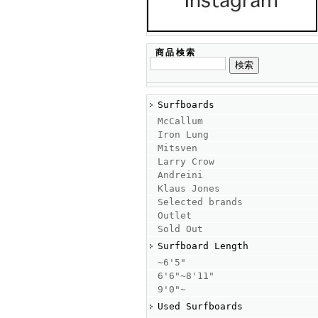
商品検索
Surfboards
McCallum
Iron Lung
Mitsven
Larry Crow
Andreini
Klaus Jones
Selected brands
Outlet
Sold Out
Surfboard Length
~6'5"
6'6"~8'11"
9'0"~
Used Surfboards