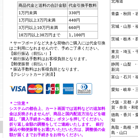
北海道
商品代金と送料の合計金額
代金引換手数料
1万円未満
330円
青森・秋田・
1万円以上3万円未満
440円
宮城・山形・
3万円以上10万円未満
660円
10万円以上30万円まで
1,100円
茨城・栃木・
＊サーフボードなど大きな荷物のご購入には代金引換
はご利用になれませんので、予めご了承ください。
東京・埼玉・
【銀行振込（前払い）】
奈川
＊銀行振込手数料はお客様負担となります。
【郵便振替（前払い）】
静岡・山梨 
＊振込手数料はお客様負担となります。
新潟
【クレジットカード決済】
富山・石川・
愛知・岐阜・
大阪・京都・
＊ご注意＊
賀・奈良・和
システムの都合上、カート画面では送料などの追加料
金は反映されませんが、商品と国内配送方法などを確
徳島・香川・
認し「購入手続きへ進む」ボタンを押してください。
知
折り返し金額の調整をしてご連絡いたします。 銀行
鳥取・島根・
振込や郵便振替をお選びいただいた方は、調整後の金
島・山口
額が届くまでお手続きをお待ちください。