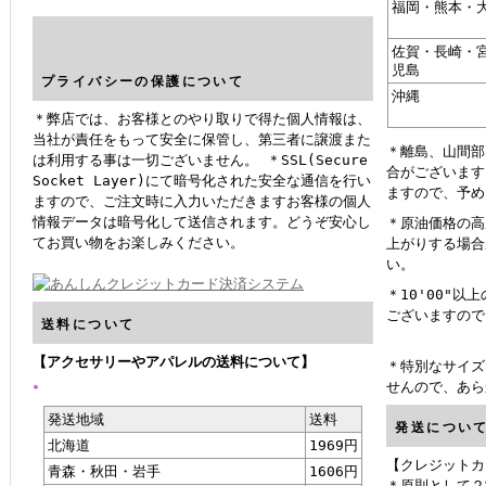
福岡・熊本・
佐賀・長崎・
児島
プライバシーの保護について
沖縄
＊弊店では、お客様とのやり取りで得た個人情報は、
当社が責任をもって安全に保管し、第三者に譲渡また
＊離島、山間部
は利用する事は一切ございません。 ＊SSL(Secure
合がございます
Socket Layer)にて暗号化された安全な通信を行い
ますので、予め
ますので、ご注文時に入力いただきますお客様の個人
情報データは暗号化して送信されます。どうぞ安心し
＊原油価格の高
てお買い物をお楽しみください。
上がりする場合
い。
＊10'00"
ございますので
送料について
【アクセサリーやアパレルの送料について】
＊特別なサイズ
。
せんので、あら
発送地域
送料
発送につい
北海道
1969円
【クレジットカ
青森・秋田・岩手
1606円
＊原則として２