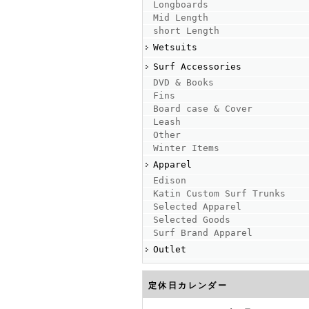
Longboards
Mid Length
short Length
Wetsuits
Surf Accessories
DVD & Books
Fins
Board case & Cover
Leash
Other
Winter Items
Apparel
Edison
Katin Custom Surf Trunks
Selected Apparel
Selected Goods
Surf Brand Apparel
Outlet
定休日カレンダー