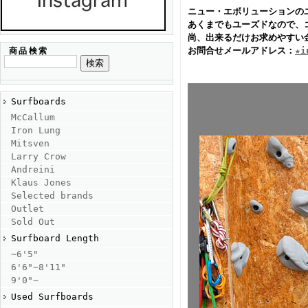
ニュー・エボリューションの
あくまでもユーズドなので、
尚、出来るだけお求めやすい
お問合せメールアドレス：
★i
商品検索
Surfboards
McCallum
Iron Lung
Mitsven
Larry Crow
Andreini
Klaus Jones
Selected brands
Outlet
Sold Out
Surfboard Length
~6'5"
6'6"~8'11"
9'0"~
Used Surfboards