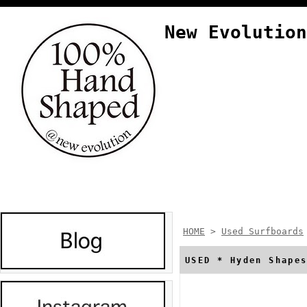
New Evolution
HOME
>
Used Surfboards
USED * Hyden Sh