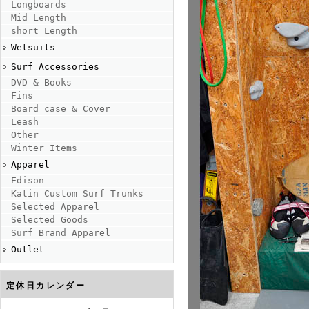
Longboards
Mid Length
short Length
Wetsuits
Surf Accessories
DVD & Books
Fins
Board case & Cover
Leash
Other
Winter Items
Apparel
Edison
Katin Custom Surf Trunks
Selected Apparel
Selected Goods
Surf Brand Apparel
Outlet
定休日カレンダー