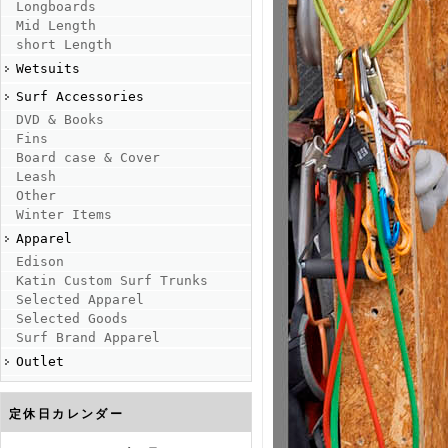
Longboards
Mid Length
short Length
Wetsuits
Surf Accessories
DVD & Books
Fins
Board case & Cover
Leash
Other
Winter Items
Apparel
Edison
Katin Custom Surf Trunks
Selected Apparel
Selected Goods
Surf Brand Apparel
Outlet
定休日カレンダー