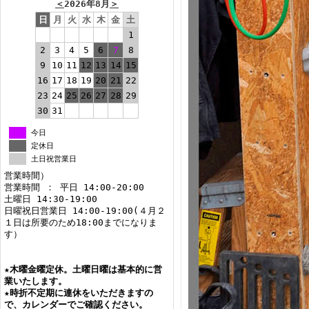
＜
2026年8月
＞
日
月
火
水
木
金
土
1
2
3
4
5
6
7
8
9
10
11
12
13
14
15
16
17
18
19
20
21
22
23
24
25
26
27
28
29
30
31
今日
定休日
土日祝営業日
営業時間）
営業時間 ： 平日 14:00-20:00
土曜日 14:30-19:00
日曜祝日営業日 14:00-19:00(４月２
１日は所要のため18:00までになりま
す）
★
木曜金曜定休。土曜日曜は基本的に営
業いたします。
★
時折不定期に連休をいただきますの
で、カレンダーでご確認ください。