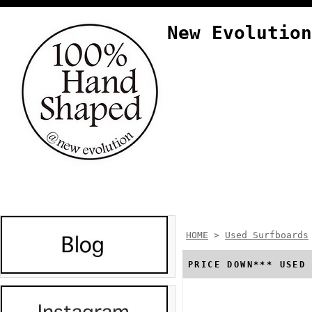
New Evolution
HOME
>
Used Surfboards
PRICE DOWN*** US