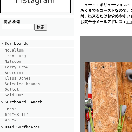
ニュー・エボリューションの
あくまでもユーズドなので、
尚、出来るだけお求めやすい
お問合せメールアドレス：
★i
商品検索
Surfboards
McCallum
Iron Lung
Mitsven
Larry Crow
Andreini
Klaus Jones
Selected brands
Outlet
Sold Out
Surfboard Length
~6'5"
6'6"~8'11"
9'0"~
Used Surfboards