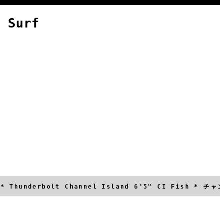
 Surf
ED * Thunderbolt Channel Island 6'5" CI F