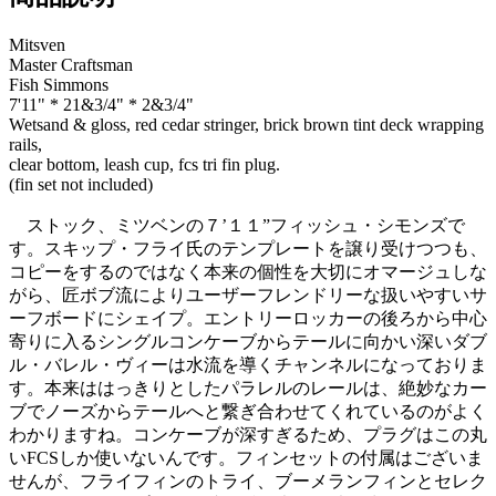
Mitsven
Master Craftsman
Fish Simmons
7'11" * 21&3/4" * 2&3/4"
Wetsand & gloss, red cedar stringer, brick brown tint deck wrapping
rails,
clear bottom, leash cup, fcs tri fin plug.
(fin set not included)
ストック、ミツベンの７’１１”フィッシュ・シモンズで
す。スキップ・フライ氏のテンプレートを譲り受けつつも、
コピーをするのではなく本来の個性を大切にオマージュしな
がら、匠ボブ流によりユーザーフレンドリーな扱いやすいサ
ーフボードにシェイプ。エントリーロッカーの後ろから中心
寄りに入るシングルコンケーブからテールに向かい深いダブ
ル・バレル・ヴィーは水流を導くチャンネルになっておりま
す。本来ははっきりとしたパラレルのレールは、絶妙なカー
ブでノーズからテールへと繋ぎ合わせてくれているのがよく
わかりますね。コンケーブが深すぎるため、プラグはこの丸
いFCSしか使いないんです。フィンセットの付属はございま
せんが、フライフィンのトライ、ブーメランフィンとセレク