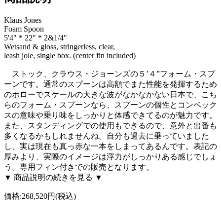
Klaus Jones
Foam Spoon
5'4" * 22" * 2&1/4"
Wetsand & gloss, stringerless, clear,
leash jole, single box. (center fin included)
ストック、クラウス・ジョーンズの５’４”フォーム・スプ
ーンです。通常のスプーンは高額でまた性能を発揮するため
のホローでスケールの大きな波がなかなかない日本で、こち
らのフォーム・スプーンなら、スプーンの個性とコンベック
スの意味や乗り味をしっかりと体感できてるのが魅力です。
また、スタンディングでの使用もできるので、意外と出番も
多くなるかもしれませんね。自分も過去に乗っていました
し、実は現在も真っ赤な一本をしまってあるんです。表記の
厚みより、実際のイメージは浮力がしっかりある感じでしょ
う。専用フィン付きでの販売となります。
▼ 商品説明の続きを見る ▼
価格:
268,520円
(税込)